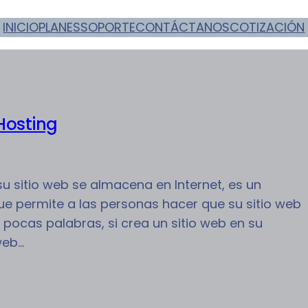
INICIO
PLANES
SOPORTE
CONTÁCTANOS
COTIZACIÓN
Hosting
 sitio web se almacena en Internet, es un
e permite a las personas hacer que su sitio web
 pocas palabras, si crea un sitio web en su
web…