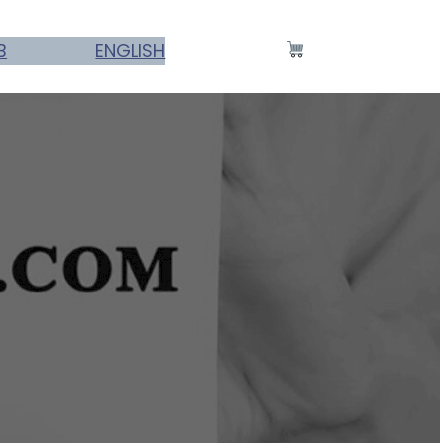
B
ENGLISH