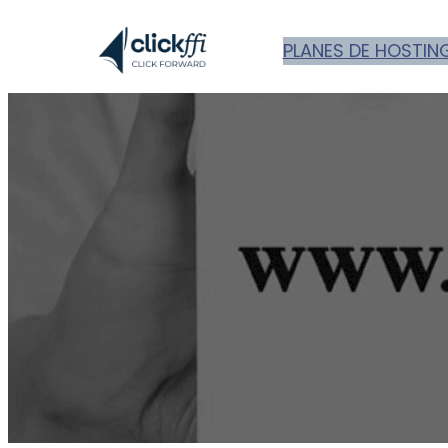
Saltar
al
PLANES DE HOSTIN
contenido